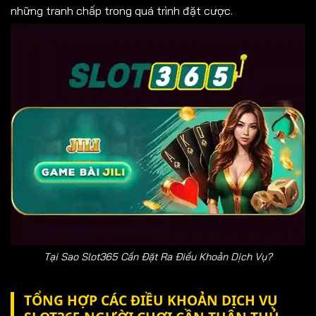
những tranh chấp trong quá trình đặt cược.
Tại Sao Slot365 Cần Đặt Ra Điều Khoản Dịch Vụ?
TỔNG HỢP CÁC ĐIỀU KHOẢN DỊCH VỤ