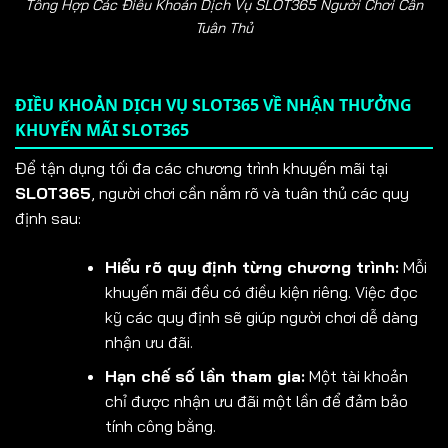
Tổng Hợp Các Điều Khoản Dịch Vụ SLOT365 Người Chơi Cần
Tuân Thủ
ĐIỀU KHOẢN DỊCH VỤ SLOT365 VỀ NHẬN THƯỞNG
KHUYẾN MÃI SLOT365
Để tận dụng tối đa các chương trình khuyến mãi tại
SLOT365
, người chơi cần nắm rõ và tuân thủ các quy
định sau:
Hiểu rõ quy định từng chương trình:
Mỗi
khuyến mãi đều có điều kiện riêng. Việc đọc
kỹ các quy định sẽ giúp người chơi dễ dàng
nhận ưu đãi.
Hạn chế số lần tham gia:
Một tài khoản
chỉ được nhận ưu đãi một lần để đảm bảo
tính công bằng.