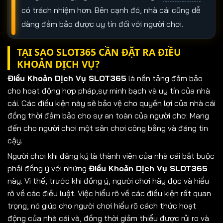
có trách nhiệm hơn. Bên cạnh đó, nhà cái cũng dễ
dàng đảm bảo được uy tín đối với người chơi.
TẠI SAO SLOT365 CẦN ĐẶT RA ĐIỀU
KHOẢN DỊCH VỤ?
Điều Khoản Dịch Vụ SLOT365
là nền tảng đảm bảo
cho hoạt động hợp pháp,sự minh bạch và uy tín của nhà
cái. Các điều kiện này sẽ bảo vệ cho quyền lợi của nhà cái
đồng thời đảm bảo cho sự an toàn của người chơ. Mang
đến cho người chơi một sân chơi công bằng và đáng tin
cậy.
Người chơi khi đăng ký là thành viên của nhà cái bắt buộc
phải đồng ý với những
Điều Khoản Dịch Vụ SLOT365
này. Vì thế, trước khi đồng ý, người chơi hãy đọc và hiểu
rõ về các điều luật. Việc hiểu rõ về các điều kiện rất quan
trọng, nó giúp cho người chơi hiểu rõ cách thức hoạt
động của nhà cái và, đồng thời giảm thiểu được rủi ro và