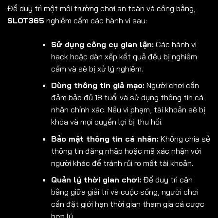
Để duy trì một môi trường chơi an toàn và công bằng,
SLOT365
nghiêm cấm các hành vi sau:
Sử dụng công cụ gian lận:
Các hành vi
hack hoặc dàn xếp kết quả đều bị nghiêm
cấm và sẽ bị xử lý nghiêm.
Dùng thông tin giả mạo:
Người chơi cần
đảm bảo đủ 18 tuổi và sử dụng thông tin cá
nhân chính xác. Nếu vi phạm, tài khoản sẽ bị
khóa và mọi quyền lợi bị thu hồi.
Bảo mật thông tin cá nhân:
Không chia sẻ
thông tin đăng nhập hoặc mã xác nhận với
người khác để tránh rủi ro mất tài khoản.
Quản lý thời gian chơi:
Để duy trì cân
bằng giữa giải trí và cuộc sống, người chơi
cần đặt giới hạn thời gian tham gia cá cược
hợp lý.