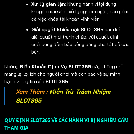
Xử lý gian lận:
Những hành vi lợi dụng
khuyến mãi sẽ bị xử lý nghiêm ngặt, bao gồm
cả việc khóa tài khoản vĩnh viễn.
Giải quyết khiếu nại:
SLOT365
cam kết
giải quyết mọi tranh chấp, với quyết định
cuối cùng đảm bảo công bằng cho tất cả các
bên.
Những
Điều Khoản Dịch Vụ SLOT365
này không chỉ
mang lại lợi ích cho người chơi mà còn bảo vệ sự minh
bạch và uy tín của
SLOT365
.
Xem Thêm :
Miễn Trừ Trách Nhiệm
SLOT365
QUY ĐỊNH SLOT365 VỀ CÁC HÀNH VI BỊ NGHIÊM CẤM
THAM GIA