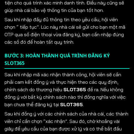
tiện cho quá trình xác minh danh tính. Điều này cũng sẽ
giúp nhà cái bảo vệ thông tin của bạn tốt hơn.
Sau khi nhập đầy đủ thông tin theo yêu cầu, hội viên
chọn “ tiếp tục”. Lúc này nhà cái sẽ gửi cho bạn một mã
OTP qua số điện thoại vừa đăng ký, bạn cần nhập đúng
các số đó để hoàn tất quy trình.
BƯỚC 3: HOÀN THÀNH QUÁ TRÌNH ĐĂNG KÝ
SLOT365
Sau khi nhập mã xác nhận thành công, hội viên sẽ cần
phải cam kết đồng ý và thực hiện theo các quy định,
chính sách do thương hiệu
SLOT365
đề ra. Nếu không
đồng ý với bất kỳ chính sách nào thì đồng nghĩa với việc
bạn chưa thể đăng ký tại
SLOT365
.
Sau khi đồng ý với các chính sách của nhà cái, các thành
viên chỉ cần chọn “xác nhận”. Sau đó, chờ khoảng vài
giây để yêu cầu của bạn được xử lý và có thể bắt đầu