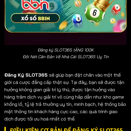
Đăng ký SLOT365 tẶNG 100K
Đôi Nét Căn Bản Về Nhà Cái SLOT365 Uy Tín
Đăng Ký SLOT365
sẽ giúp bạn đặt chân vào một thế
giới cá cược đẳng cấp thật sự. Tại đây, bạn sẽ được tận
hưởng không gian giải trí lý thú, được tận hưởng vào
hàng trăm dịch vụ giải trí vô cùng hấp dẫn như: kho game
khổng lồ, tỷ lệ trả thưởng uy tín, minh bạch, hệ thống bảo
mật thông tin khách hàng cực cao, các quá trình giao
dịch được tối ưu hoá nhất có thể.
ĐIỀU KIỆN CƠ BẢN ĐỂ ĐĂNG KÝ SLOT365