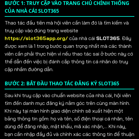
BƯỚC 1: TRUY CẬP VÀO TRANG CHỦ CHÍNH THỐNG
CỦA NHÀ CÁI SLOT365
Thao tác đầu tiên mà hội viên cần làm đó là tìm kiếm và
truy cập vào đúng trang website
https://slot365app.org/
của nhà cái
SLOT365
. Đây
được xem là 1 trong bước quan trọng nhất mà các thành
viên cần phải thực hiện vì nếu thao tác sai ở bước này có
thể dẫn đến việc bị đánh cắp thông tin cá nhân do truy
cập nhầm đường dẫn.
BƯỚC 2: BẮT ĐẦU THAO TÁC ĐĂNG KÝ SLOT365
Sau khi truy cập vào chuẩn website của nhà cái, hội viên
tìm đến danh mục đăng ký nằm góc trên cùng màn hình.
Khi này tại màn hình giao diện chính sẽ xuất hiện một
bảng thông tin gồm: họ và tên, số điện thoại cá nhân, tên
dùng để đăng nhập, mật khẩu, mã xác nhận,… Khi này,
bạn cần nhập đầy đủ và chính xác các thông tin để thuận