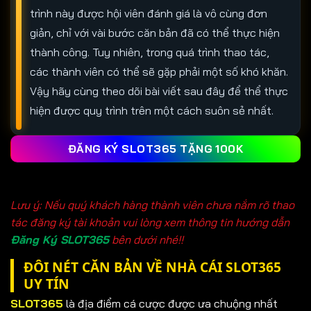
trình này được hội viên đánh giá là vô cùng đơn
giản, chỉ với vài bước căn bản đã có thể thực hiện
thành công. Tuy nhiên, trong quá trình thao tác,
các thành viên có thể sẽ gặp phải một số khó khăn.
Vậy hãy cùng theo dõi bài viết sau đây để thể thực
hiện được quy trình trên một cách suôn sẻ nhất.
ĐĂNG KÝ SLOT365 TẶNG 100K
Lưu ý: Nếu quý khách hàng thành viên chưa nắm rõ thao
tác đăng ký tài khoản vui lòng xem thông tin hướng dẫn
Đăng Ký SLOT365
bên dưới nhé!!
ĐÔI NÉT CĂN BẢN VỀ NHÀ CÁI SLOT365
UY TÍN
SLOT365
là địa điểm cá cược được ưa chuộng nhất