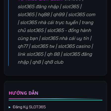
slot365 đăng nhập | slot365 |
slot365 | hq88 | qh99 | slot365 com
| slot365 nhà cái trực tuyến | trang
chủ slot365 | slot365 - đồng hành
cùng bạn | slot365 nhà cái uy tín |
qh77 | slot365 tw | slot365 casino |
link slot365 | qh 88 | slot365 đăng
nhập | qh8 | qh8 club
HƯỚNG DẪN
Đăng Ký SLOT365