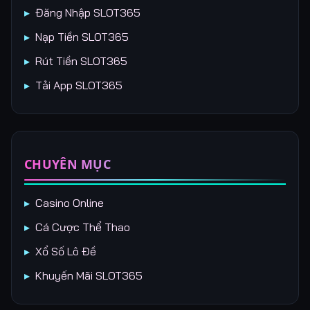
Đăng Nhập SLOT365
Nạp Tiền SLOT365
Rút Tiền SLOT365
Tải App SLOT365
CHUYÊN MỤC
Casino Online
Cá Cược Thể Thao
Xổ Số Lô Đề
Khuyến Mãi SLOT365