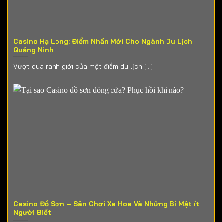
Casino Hạ Long: Điểm Nhấn Mới Cho Ngành Du Lịch
Quảng Ninh
Vượt qua ranh giới của một điểm du lịch [...]
Casino Đồ Sơn – Sân Chơi Xa Hoa Và Những Bí Mật ít
Người Biết