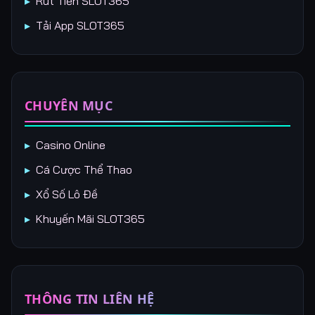
Rút Tiền SLOT365
Tải App SLOT365
CHUYÊN MỤC
Casino Online
Cá Cược Thể Thao
Xổ Số Lô Đề
Khuyến Mãi SLOT365
THÔNG TIN LIÊN HỆ