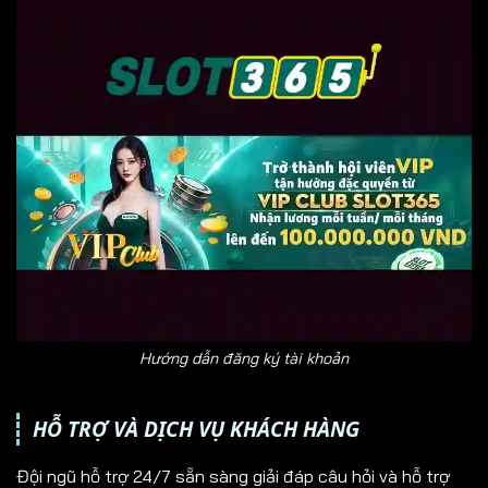
Hướng dẫn đăng ký tài khoản
HỖ TRỢ VÀ DỊCH VỤ KHÁCH HÀNG
Đội ngũ hỗ trợ 24/7 sẵn sàng giải đáp câu hỏi và hỗ trợ