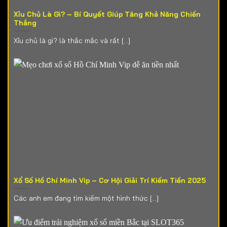
Xỉu Chủ Là Gì? – Bí Quyết Giúp Tăng Khả Năng Chiến
Thắng
Xỉu chủ là gì? là thắc mắc và rất [...]
Xổ Số Hồ Chí Minh Vip – Cơ Hội Giải Trí Kiếm Tiền 2025
Các anh em đang tìm kiếm một hình thức [...]