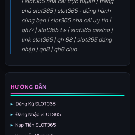
| slot365 nhà cái trực tuyến | trang
chủ slot365 | slot365 - đồng hành
cùng bạn | slot365 nhà cái uy tín |
qh77 | slot365 tw | slot365 casino |
link slot365 | qh 88 | slot365 đăng
nhập | qh8 | qh8 club
HƯỚNG DẪN
Đăng Ký SLOT365
Đăng Nhập SLOT365
Nạp Tiền SLOT365