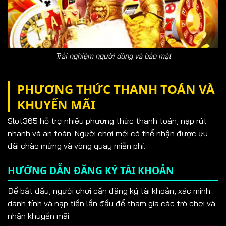
Trải nghiệm người dùng và bảo mật
PHƯƠNG THỨC THANH TOÁN VÀ
KHUYẾN MÃI
Slot365 hỗ trợ nhiều phương thức thanh toán, nạp rút
nhanh và an toàn. Người chơi mới có thể nhận được ưu
đãi chào mừng và vòng quay miễn phí.
HƯỚNG DẪN ĐĂNG KÝ TÀI KHOẢN
Để bắt đầu, người chơi cần đăng ký tài khoản, xác minh
danh tính và nạp tiền lần đầu để tham gia các trò chơi và
nhận khuyến mãi.