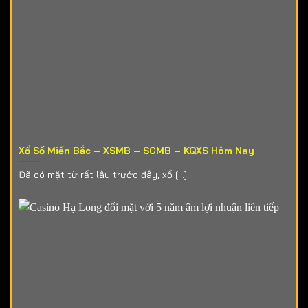
Xổ Số Miền Bắc – XSMB – SCMB – KQXS Hôm Nay
Đã có mặt từ rất lâu trước đây, xổ [...]