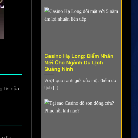
Casino Hạ Long: Điểm Nhấn
Mới Cho Ngành Du Lịch
Quảng Ninh
Vượt qua ranh giới của một điểm du
lịch [...]
g tin của