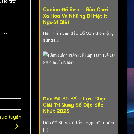
. Hỗ trợ
Casino Đồ Sơn – Sân Chơi
Xa Hoa Và Những Bí Mật ít
Người Biết
/
, tôi
Nằm trên bán đảo Đồ Sơn thơ mộng,
sừng [...]
Dàn Đề 60 Số – Lựa Chọn
Giải Trí Quay Số Đặc Sắc
Nhất 2025
trực tuyến
Dàn đề 60 số là tổng hợp một nhóm
[...]