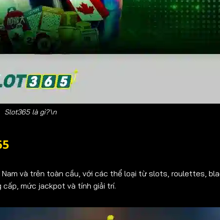
Slot365 là gì?\n
65
Nam và trên toàn cầu, với các thể loại từ slots, roulettes, bl
ấp, mức jackpot và tính giải trí.