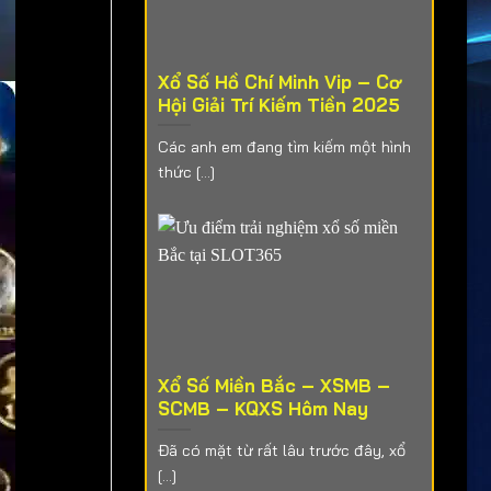
Xổ Số Hồ Chí Minh Vip – Cơ
Hội Giải Trí Kiếm Tiền 2025
Các anh em đang tìm kiếm một hình
thức [...]
Xổ Số Miền Bắc – XSMB –
SCMB – KQXS Hôm Nay
Đã có mặt từ rất lâu trước đây, xổ
[...]