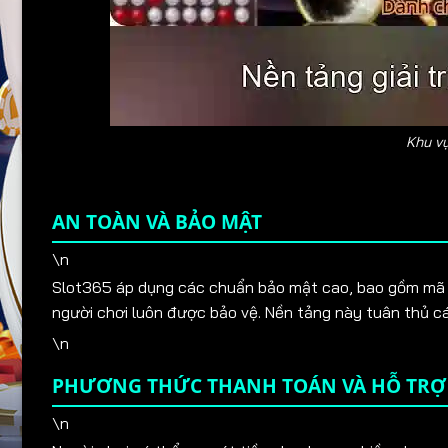
Khu vự
AN TOÀN VÀ BẢO MẬT
\n
Slot365 áp dụng các chuẩn bảo mật cao, bao gồm mã h
người chơi luôn được bảo vệ. Nền tảng này tuân thủ cá
\n
PHƯƠNG THỨC THANH TOÁN VÀ HỖ TRỢ
\n