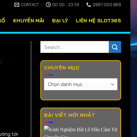
CONTACT
00:00 - 23:59
0987.000.688
SỐ
KHUYẾN MÃI
ĐẠI LÝ
LIÊN HỆ SLOT365
G
CHUYÊN MỤC
Chuyên
Mục
BÀI VIẾT MỚI NHẤT
ướng tới