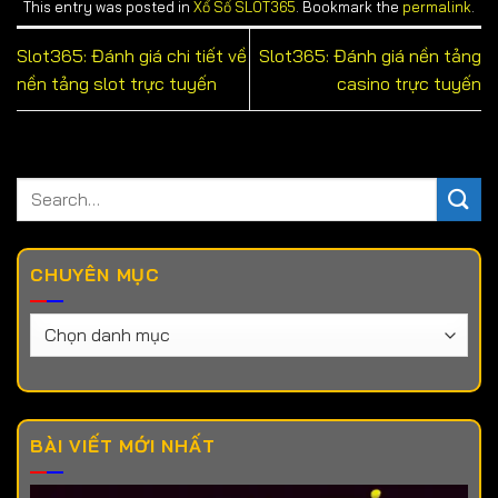
This entry was posted in
Xổ Số SLOT365
. Bookmark the
permalink
.
Slot365: Đánh giá chi tiết về
Slot365: Đánh giá nền tảng
nền tảng slot trực tuyến
casino trực tuyến
CHUYÊN MỤC
Chuyên
Mục
BÀI VIẾT MỚI NHẤT