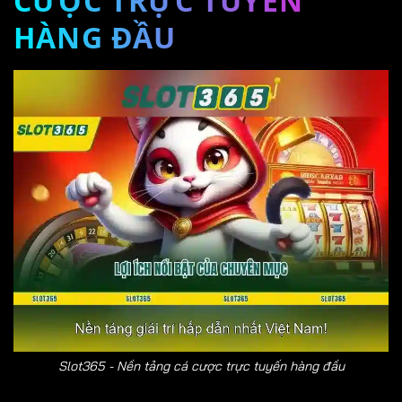
CƯỢC TRỰC TUYẾN
HÀNG ĐẦU
Slot365 - Nền tảng cá cược trực tuyến hàng đầu