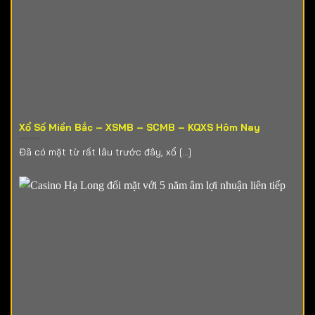
Xổ Số Miền Bắc – XSMB – SCMB – KQXS Hôm Nay
Đã có mặt từ rất lâu trước đây, xổ [...]