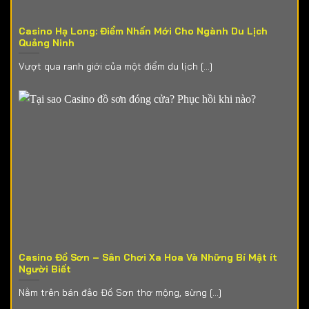
Casino Hạ Long: Điểm Nhấn Mới Cho Ngành Du Lịch
Quảng Ninh
Vượt qua ranh giới của một điểm du lịch [...]
Casino Đồ Sơn – Sân Chơi Xa Hoa Và Những Bí Mật ít
Người Biết
Nằm trên bán đảo Đồ Sơn thơ mộng, sừng [...]