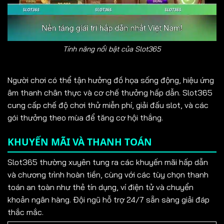
Tính năng nổi bật của Slot365
Người chơi có thể tận hưởng đồ họa sống động, hiệu ứng
âm thanh chân thực và cơ chế thưởng hấp dẫn. Slot365
cung cấp chế độ chơi thử miễn phí, giải đấu slot, và các
gói thưởng theo mùa để tăng cơ hội thắng.
KHUYẾN MÃI VÀ THANH TOÁN
Slot365 thường xuyên tung ra các khuyến mãi hấp dẫn
và chương trình hoàn tiền, cùng với các tùy chọn thanh
toán an toàn như thẻ tín dụng, ví điện tử và chuyển
khoản ngân hàng. Đội ngũ hỗ trợ 24/7 sẵn sàng giải đáp
thắc mắc.