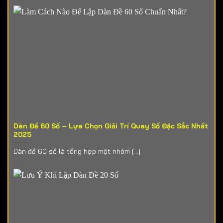
Dàn Đề 60 Số – Lựa Chọn Giải Trí Quay Số Đặc Sắc Nhất
2025
Dàn đề 60 số là tổng hợp một nhóm [...]