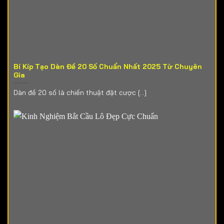
Bí Kíp Tạo Dàn Đề 20 Số Chuẩn Nhất 2025 Từ Chuyên
Gia
Dàn đề 20 số là chiến thuật đặt cược [...]