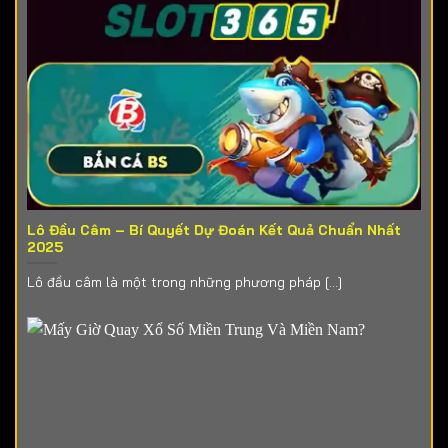
Lô Đầu Câm – Bí Quyết Dự Đoán Kết Quả Chuẩn Nhất
2025
Lô đầu câm là một trong những phương pháp [...]