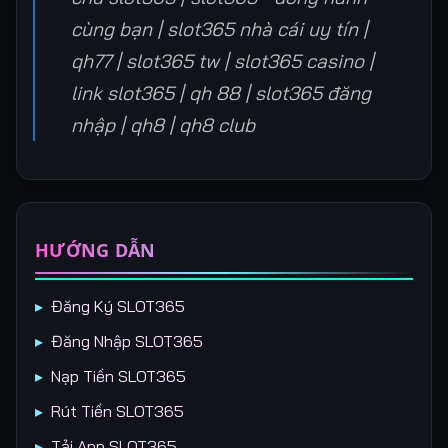
cùng bạn | slot365 nhà cái uy tín |
qh77 | slot365 tw | slot365 casino |
link slot365 | qh 88 | slot365 đăng
nhập | qh8 | qh8 club
HƯỚNG DẪN
Đăng Ký SLOT365
Đăng Nhập SLOT365
Nạp Tiền SLOT365
Rút Tiền SLOT365
Tải App SLOT365